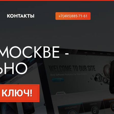
КОНТАКТЫ
+7(495)885-71-61
МОСКВЕ -
ЬНО
 КЛЮЧ!